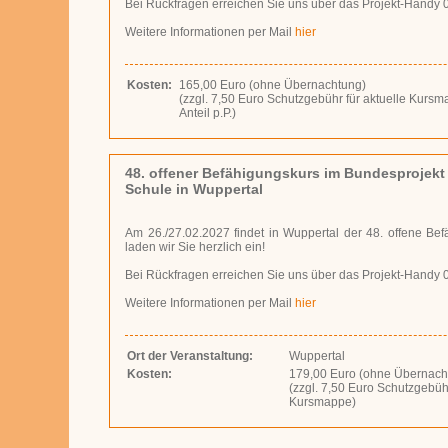
Bei Rückfragen erreichen Sie uns über das Projekt-Handy 
Weitere Informationen per Mail
hier
Kosten:
165,00 Euro (ohne Übernachtung)
(zzgl. 7,50 Eu­ro Schutz­ge­bühr für aktuelle Kur
Anteil p.P.)
48. offener Befähigungskurs im Bundesprojekt
Schule in Wuppertal
Am 26./27.02.2027 findet in Wuppertal der 48. offene Befä
laden wir Sie herzlich ein!
Bei Rückfragen erreichen Sie uns über das Projekt-Handy 
Weitere Informationen per Mail
hier
Ort der Veranstaltung:
Wuppertal
Kosten:
179,00 Euro (ohne Übernach
(zzgl. 7,50 Eu­ro Schutz­ge­büh
Kursmappe)