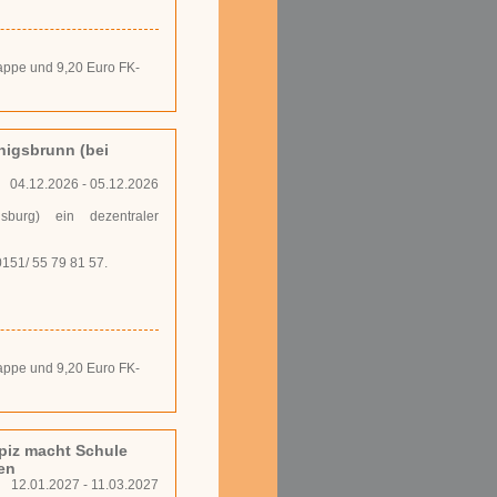
­map­pe und 9,20 Eu­ro FK-
nigsbrunn (bei
04.12.2026 - 05.12.2026
burg) ein dezentraler
0151/ 55 79 81 57.
­map­pe und 9,20 Eu­ro FK-
piz macht Schule
len
12.01.2027 - 11.03.2027