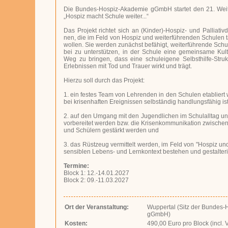
Die Bundes-Hospiz-Akademie gGmbH startet den 21. Weite
„Hospiz macht Schule weiter...“
Das Pro­jekt rich­tet sich an (Kin­der)-Hos­piz- und Pal­lia­tiv­d
nen, die im Feld von Hos­piz und wei­ter­füh­ren­den Schu­len tä
wol­len. Sie wer­den zu­nächst be­fä­higt, wei­ter­füh­ren­de Sch
bei zu un­ter­stüt­zen, in der Schule eine gemeinsame Ku
Weg zu bringen, dass eine schuleigene Selbsthilfe-Strukt
Erlebnissen mit Tod und Trauer wirkt und trägt.
Hier­zu soll durch das Pro­jekt:
1. ein fes­tes Team von Leh­ren­den in den Schu­len eta­bliert
bei kri­sen­haf­ten Er­eig­nis­sen selb­stän­dig hand­lungs­fä­hig ist
2. auf den Um­gang mit den Ju­gend­li­chen im Schul­all­tag und i
vor­be­rei­tet wer­den bzw. die Krisenkommunikation zwisch
und Schülern gestärkt werden und
3. das Rüst­zeug ver­mit­telt wer­den, im Feld von "Hos­piz und
sen­si­blen Le­bens- und Lern­kon­text be­ste­hen und ge­stal­te­r
Termine:
Block 1: 12.-14.01.2027
Block 2: 09.-11.03.2027
Ort der Veranstaltung:
Wuppertal (Sitz der Bundes
gGmbH)
Kosten:
490,00 Eu­ro pro Block (incl.