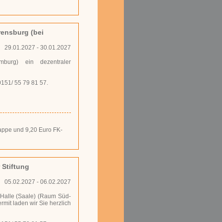
ensburg (bei
29.01.2027 - 30.01.2027
burg) ein dezentraler
0151/ 55 79 81 57.
smappe und 9,20 Euro FK-
 Stiftung
05.02.2027 - 06.02.2027
8 Halle (Saale) (Raum Süd-
rmit laden wir Sie herzlich