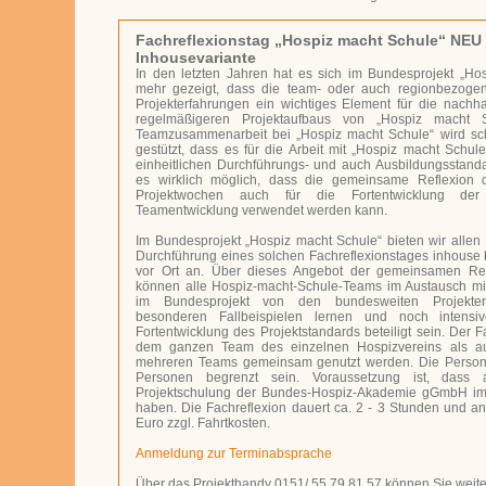
Fachreflexionstag „Hospiz macht Schule“ NEU 
Inhousevariante
In den letzten Jahren hat es sich im Bundesprojekt „Ho
mehr gezeigt, dass die team- oder auch regionbezoge
Projekterfahrungen ein wichtiges Element für die nachha
regelmäßigeren Projektaufbaus von „Hospiz macht 
Teamzusammenarbeit bei „Hospiz macht Schule“ wird sc
gestützt, dass es für die Arbeit mit „Hospiz macht Schul
einheitlichen Durchführungs- und auch Ausbildungsstandar
es wirklich möglich, dass die gemeinsame Reflexion 
Projektwochen auch für die Fortentwicklung de
Teamentwicklung verwendet werden kann.
Im Bundesprojekt „Hospiz macht Schule“ bieten wir allen 
Durchführung eines solchen Fachreflexionstages inhouse 
vor Ort an. Über dieses Angebot der gemeinsamen Refle
können alle Hospiz-macht-Schule-Teams im Austausch mit
im Bundesprojekt von den bundesweiten Projekte
besonderen Fallbeispielen lernen und noch intensi
Fortentwicklung des Projektstandards beteiligt sein. Der 
dem ganzen Team des einzelnen Hospizvereins als a
mehreren Teams gemeinsam genutzt werden. Die Persone
Personen begrenzt sein. Voraussetzung ist, dass 
Projektschulung der Bundes-Hospiz-Akademie gGmbH im 
haben. Die Fachreflexion dauert ca. 2 - 3 Stunden und a
Euro zzgl. Fahrtkosten.
Anmeldung zur Terminabsprache
Über das Projekthandy 0151/ 55 79 81 57 können Sie weite