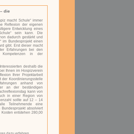
– die
spiz macht Schule“ immer
ne Reflexion der eigenen
ltigere Entwicklung eines
Schule“ sein kann. Die
hon dadurch gestärkt und
e“ im Bundesprojekt einen
d gibt. Erst dieser macht
der Erfahrungen bei den
r Kompetenzen in der
Interessierten deshalb die
bei Ihnen im Hospizverein
xion Ihrer Projektarbeit
 der Koordinierungsstelle
rfahrungen anhand von
ver an der beständigen
Fachreflexionstag kann von
uch in einer Region von
nzahl sollte auf 12 – 14
alle Teilnehmende eine
Bundesprojekt absolviert
n Kosten entstehen 280,00
res dazu erfahren.