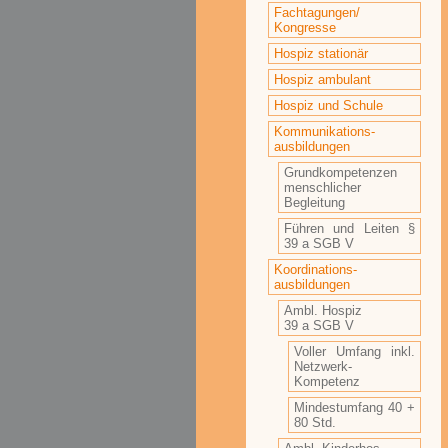
Fachtagungen/
Kongresse
Hospiz stationär
Hospiz ambulant
Hospiz und Schule
Kommunikations-
ausbildungen
Grundkompetenzen
menschlicher
Begleitung
Führen und Leiten §
39 a SGB V
Koordinations-
ausbildungen
Ambl. Hospiz
39 a SGB V
Voller Umfang inkl.
Netzwerk-
Kompetenz
Mindestumfang 40 +
80 Std.