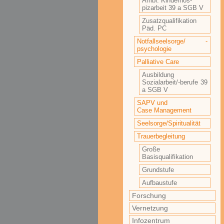
Ambl. Kinderhos-
pizarbeit 39 a SGB V
Zusatzqualifikation
Päd. PC
Notfallseelsorge/ -
psychologie
Palliative Care
Ausbildung
Sozialarbeit/-berufe 39
a SGB V
SAPV und
Case Management
Seelsorge/Spiritualität
Trauerbegleitung
Große
Basisqualifikation
Grundstufe
Aufbaustufe
Forschung
Vernetzung
Infozentrum