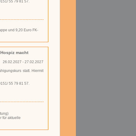
0151/ 55 79 81 57.
smappe und 9,20 Euro FK-
 Hospiz macht
26.02.2027 - 27.02.2027
higungskurs statt. Hiermit
0151/ 55 79 81 57.
tung)
r für aktuelle