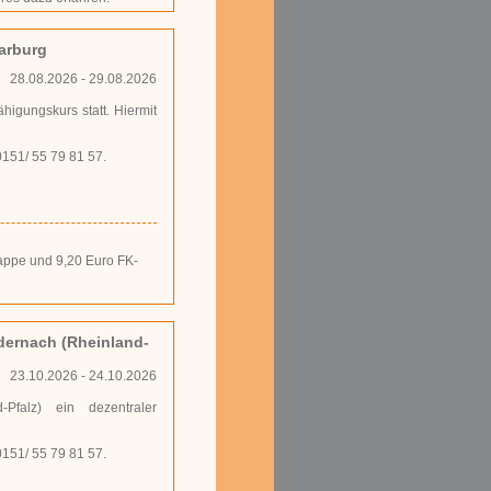
arburg
28.08.2026 - 29.08.2026
higungskurs statt. Hiermit
0151/ 55 79 81 57.
smappe und 9,20 Euro FK-
dernach (Rheinland-
23.10.2026 - 24.10.2026
Pfalz) ein dezentraler
0151/ 55 79 81 57.