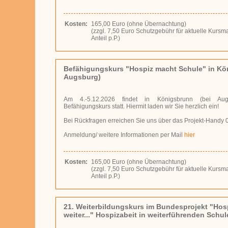
Kosten:
165,00 Euro (ohne Übernachtung)
(zzgl. 7,50 Eu­ro Schutz­ge­bühr für ak­tu­el­le Kurs
An­teil p.P.)
Befähigungskurs "Hospiz macht Schule" in Kö
Augsburg)
Am 4.-5.12.2026 findet in Königsbrunn (bei Augs
Befähigungskurs statt. Hiermit laden wir Sie herzlich ein!
Bei Rückfragen erreichen Sie uns über das Projekt-Handy 
Anmeldung/ weitere Informationen per Mail
hier
Kosten:
165,00 Euro (ohne Übernachtung)
(zzgl. 7,50 Eu­ro Schutz­ge­bühr für ak­tu­el­le Kurs
An­teil p.P.)
21. Weiterbildungskurs im Bundesprojekt "Hos
weiter..." Hospizabeit in weiterführenden Schu