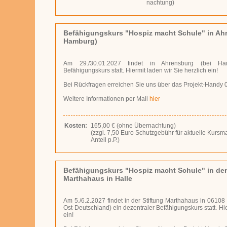
nach­tung)
Befähigungskurs "Hospiz macht Schule" in Ahr
Hamburg)
Am 29./30.01.2027 findet in Ahrensburg (bei Ham
Befähigungskurs statt. Hiermit laden wir Sie herzlich ein!
Bei Rückfragen erreichen Sie uns über das Projekt-Handy 
Weitere Informationen per Mail
hier
Kosten:
165,00 € (ohne Übernachtung)
(zzgl. 7,50 Eu­ro Schutz­ge­bühr für aktuelle Kur
Anteil p.P.)
Befähigungskurs "Hospiz macht Schule" in der
Marthahaus in Halle
Am 5./6.2.2027 findet in der Stiftung Marthahaus in 0610
Ost-Deutschland) ein dezentraler Befähigungskurs statt. Hie
ein!