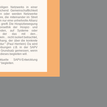
eiligen Netzwerks in einer
ichend Gemeinschaftlichkeit
ben oder werden Netzwerke
e, die miteinander im Streit
n nur eine unheilvolle Allianz
m greift. Die Hospizbewegung
ionsethik der Hospiz- und
genden, auf Systeme oder
n, der das mit den...
.. nicht isoliert betrachtet,
hang, der über die konkrete
ur." (Paul Herrlein) Da wird
reibungen z.B. in der SAPV
m Grundsatz gemessen, wenn
ieses begleiten will.
uelle SAPV-Entwicklung
 begleiten.