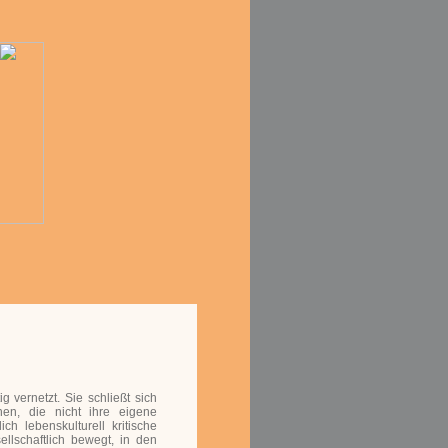
tig vernetzt. Sie schließt sich
en, die nicht ihre eigene
h lebenskulturell kritische
lschaftlich bewegt, in den