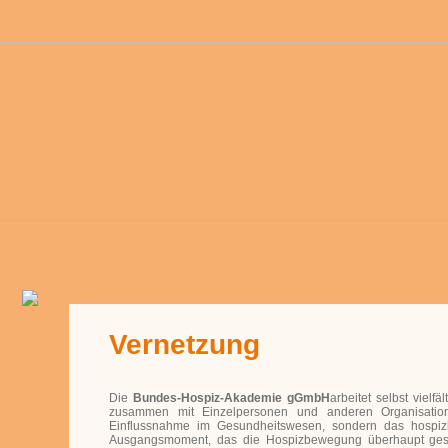
Vernetzung
Die
Bundes-Hospiz-Akademie gGmbH
arbeitet selbst vielfäl
zusammen mit Einzelpersonen und anderen Organisation
Einflussnahme im Gesundheitswesen, sondern das hospizlic
Ausgangsmoment, das die Hospizbewegung überhaupt gesel