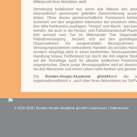
Mittelpunkt ihrer Aktivitäten stellt.
Vernetzung funktioniert nur, wenn alle Akteure des jew
lebensethisch gemeinsam geteilten Zielorientierung ausre
bilden. Ohne dieses gemeinschaftliche Fundament blei
dominiert von den singulären Interessen der einzelnen Akteur
ihre stille Konkurrenz austragen. "Hospiz" und Macht - das kan
werden, die auch in der Hospiz- und Palliativlandschaft Rau
lebt vernetzt vom Tun im Miteinander "Die Organisat
Palliativversorgung... bezieht sich auf den grundle
Organisationen hin ausgerichteten Bezugsrahme
Versorgungssystemen verbundene Handeln als soziales Handeln.
sondern eingefügt sieht in einen bestimmten Sinnzusammen
Handlung hinaus Fortbestand hat durch die ihm eigene Strukt
auf der Grundlage auch für aktuelle politischen Festsch
angesprochen. Diese junge Versorgungsform wird an diese
sie den Menschen und ihrem Leben nahe bleiben und gerade d
Die
Bundes-Hospiz-Akademie gGmbH
wird die akt
organisationsethisch u.. auch über ihren Aktionskreis zur SAPV
© 2010-2026 | Bundes-Hospiz-Akademie gGmbH |
Impressum
|
Datenschutz